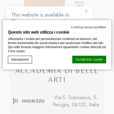
PRENOTA ORA
X
This website is available in
ENGLISH
, too. Would you like
Continua senza accettare
to see it?
ACCADEMIA DI
Questo sito web utilizza i cookie
Yes
No
Utilizziamo i cookie per personalizzare contenuti ed annunci, per
BELLE ARTI
fornire funzionalità dei social media e per analizzare il traffico del sito.
Qui sotto troverai maggiori informazioni riguardanti i cookie utilizzati ed
il loro scopo.
Impostazioni
Accetta tutti i cookie
ACCADEMIA DI BELLE
ARTI
Cookie Declaration generata dal
CMP Macaron d-edge
. Ultimo
aggiornamento: 2024-04-30.
Cosa sono i cookies?
Via S. Francesco, 5,
I cookie sono piccoli file di testo che possono essere
INDIRIZZO
utilizzati dai siti web per rendere più efficiente l'esperienza
Perugia, 06123, Italia
per l'utente. Puoi accettare tutti i cookie o selezionare le
categorie che desideri abilitare.