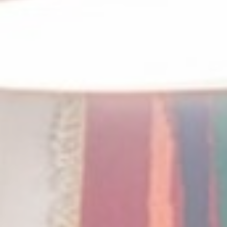
Consent
dell'utente relative
al consenso sui
Cookie e l'ID del
consenso
Statistiche
I cookie statistici vengono utilizzati per raccogliere dati
dell'utente sulla navigazione del sito al fine di analizzarli in
maniera aggregata per poter migliorare la fruizione del sito
stesso
Non ci sono cookie per questa tipologia.
Marketing e Pubblicità
I cookie di marketing o pubblicitari vengono utilizzati
principalmente da fornitori terzi ai fini di profilazione
dell'utente in modo da poterne tracciare i comportamenti
nel web a fine pubblicitario.
Dati utente pubblicitari