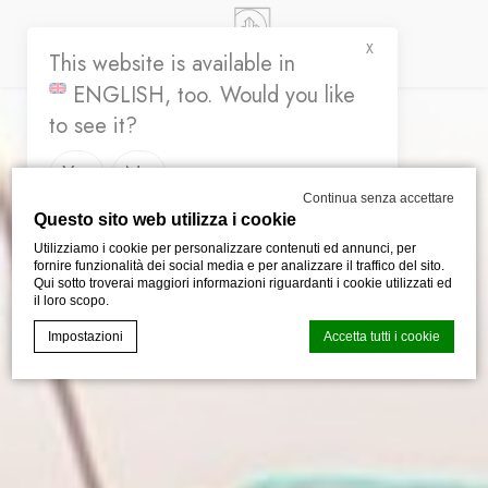
X
This website is available in
ENGLISH
, too. Would you like
to see it?
Yes
No
Continua senza accettare
Questo sito web utilizza i cookie
Utilizziamo i cookie per personalizzare contenuti ed annunci, per
fornire funzionalità dei social media e per analizzare il traffico del sito.
Qui sotto troverai maggiori informazioni riguardanti i cookie utilizzati ed
il loro scopo.
Impostazioni
Accetta tutti i cookie
Cookie Declaration generata dal
CMP Macaron d-edge
. Ultimo
aggiornamento: 2024-04-30.
Cosa sono i cookies?